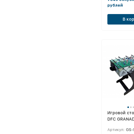
рублей
В ко
Игровой сто
DFC GRANA
складной G
Артикул:
GS-