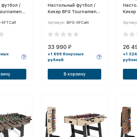
 футбол /
Настольный футбол /
Насто
Tournament
Кикер BFG Tournament
Кикер
зона)
Core 5 (Анкор)
(Йорк
-5FTСaR
Артикул:
BFG-5FСaN
Артику
33 990
26 4
₽
сных
+1 699 бонусных
+1 32
рублей
рубле
рзину
В корзину