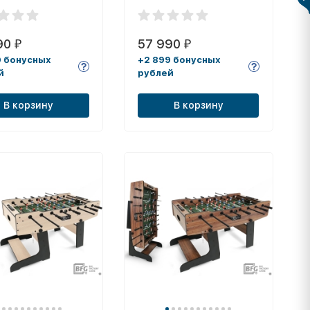
90
57 990
₽
₽
9 бонусных
+2 899 бонусных
й
рублей
В корзину
В корзину