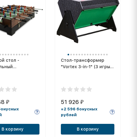
ой стол -
Стол-трансформер
льный
"Vortex 3-in-1" (3 игры:
функциональный
аэрохоккей, футбол,
"League"
бильярд, 127 х 78.7 х
86.4 см, серый)
88
51 926
₽
₽
бонусных
+2 596 бонусных
й
рублей
В корзину
В корзину