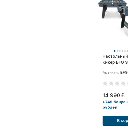
Настольный
Кикер BFG St
(Индиго)
Артикул:
BFG
14 990
₽
+749 бонус
рублей
В ко