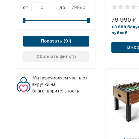
от
до
79 990
₽
+3 999 бону
рублей
Показать
В ко
Сбросить фильтр
Мы перечисляем часть от
выручки на
благотворительность