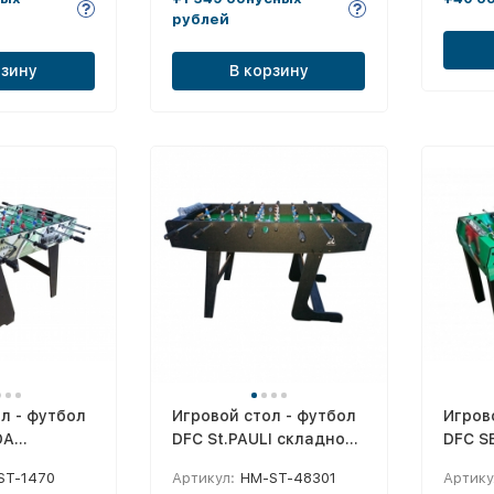
рублей
рзину
В корзину
л - футбол
Игровой стол - футбол
Игров
DA
DFC St.PAULI складной
DFC S
S-ST-1470
HM-ST-48301
борт
ST-1470
Артикул:
HM-ST-48301
Артику