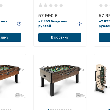
57 990
57 9
₽
сных
+2 899 бонусных
+2 89
рублей
рубле
рзину
В корзину