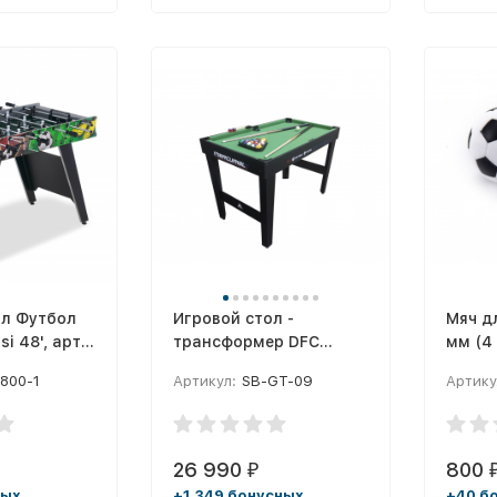
ол Футбол
Игровой стол -
Мяч д
i 48', арт.
трансформер DFC
мм (4
MERCURIAL 4 в 1
800-1
Артикул:
SB-GT-09
Артику
26 990
800
₽
ных
+1 349 бонусных
+40 б