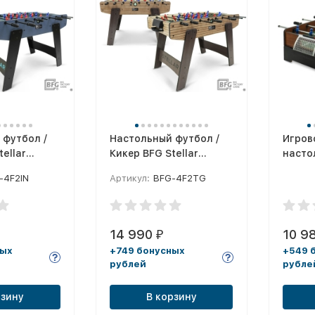
 футбол /
Настольный футбол /
Игров
ellar
Кикер BFG Stellar
насто
(Тегола)
много
-4F2IN
Артикул:
BFG-4F2TG
3 в 1 
14 990
10 9
₽
ных
+749 бонусных
+549 
рублей
рубле
рзину
В корзину