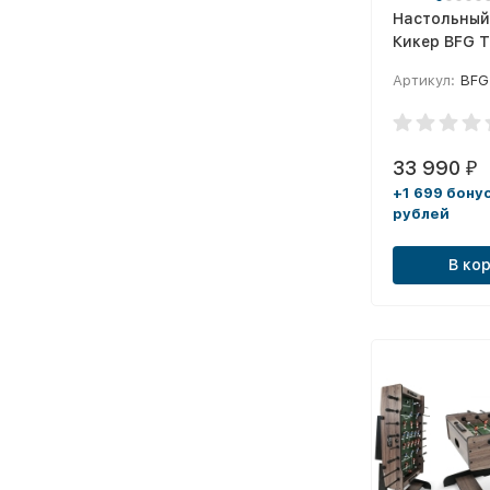
Настольный
Кикер BFG 
Core 5 (Ари
Артикул:
BFG
33 990
₽
+1 699 бону
рублей
В ко