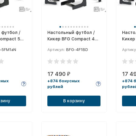
 футбол /
Настольный футбол /
Насто
Compact 55
Кикер BFG Compact 48
Кикер
(Йоркшир)
(Ариз
-5FM1aN
Артикул:
BFG-4F1BD
Артику
17 490
17 4
₽
сных
+874 бонусных
+874 
рублей
рубле
рзину
В корзину