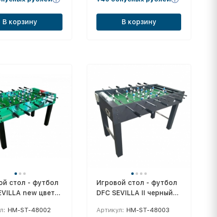
В корзину
В корзину
ой стол - футбол
Игровой стол - футбол
EVILLA new цветн
DFC SEVILLA II черный
борт
л:
HM-ST-48002
Артикул:
HM-ST-48003