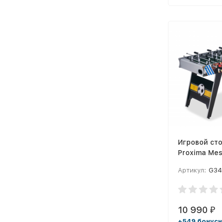
Игровой ст
Proxima Mess
G34800-1
Артикул:
G34
10 990
₽
+549 бонус