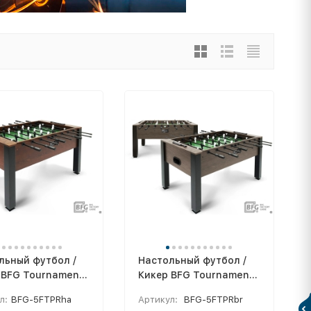
льный футбол /
Настольный футбол /
 BFG Tournament
Кикер BFG Tournament
um Hazel
Premium Bristol
л:
BFG-5FTPRha
Артикул:
BFG-5FTPRbr