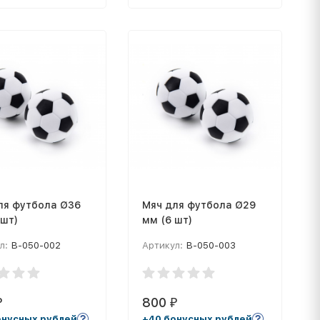
ля футбола Ø36
Мяч для футбола Ø29
 шт)
мм (6 шт)
л:
B-050-002
Артикул:
B-050-003
800
₽
₽
онусных рублей
+40 бонусных рублей