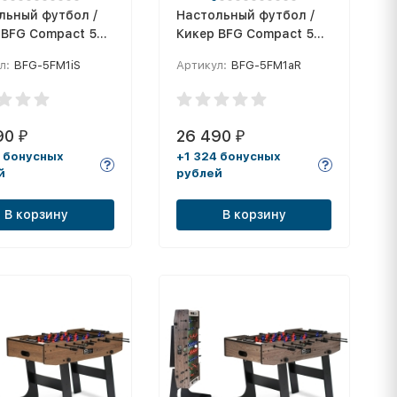
льный футбол /
Настольный футбол /
 BFG Compact 55
Кикер BFG Compact 55
шир)
(Аризона)
л:
BFG-5FM1iS
Артикул:
BFG-5FM1aR
90
26 490
₽
₽
4 бонусных
+1 324 бонусных
й
рублей
В корзину
В корзину