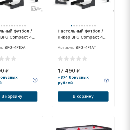
льный футбол /
Настольный футбол /
 BFG Compact 48
Кикер BFG Compact 48
она)
(Анкор)
л:
BFG-4F1DA
Артикул:
BFG-4F1AT
90
17 490
₽
₽
бонусных
+874 бонусных
й
рублей
В корзину
В корзину