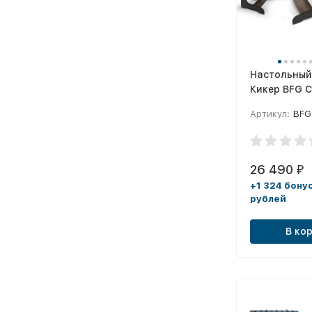
Настольный
Кикер BFG 
(Анкор)
Артикул:
BFG
26 490
₽
+1 324 бону
рублей
В ко