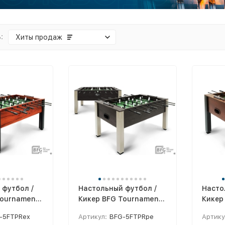
:
Хиты продаж
 футбол /
Настольный футбол /
Насто
Tournament
Кикер BFG Tournament
Кикер
tic
Premium Pearl
Premi
-5FTPRex
Артикул:
BFG-5FTPRpe
Артику