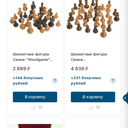
Шахматные фигуры
Шахматные фигуры
Сенеж "Woodgame",
Сенеж
дуб
"Стародворянские",
2 889
4 639
₽
₽
дуб
+144 бонусных
+231 бонусных
рублей
рублей
В корзину
В корзину