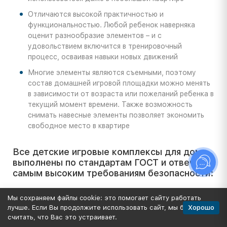
Отличаются высокой практичностью и
функциональностью. Любой ребенок наверняка
оценит разнообразие элементов – и с
удовольствием включится в тренировочный
процесс, осваивая навыки новых движений
Многие элементы являются съемными, поэтому
состав домашней игровой площадки можно менять
в зависимости от возраста или пожеланий ребенка в
текущий момент времени. Также возможность
снимать навесные элементы позволяет экономить
свободное место в квартире
Все детские игровые комплексы для дома
выполнены по стандартам ГОСТ и отвечают
самым высоким требованиям безопасности:
Прочность конструкции – это основное требование,
Мы сохраняем файлы cookie: это помогает сайту работать
которое предъявляют родители к ДСК. Если для
Хорошо
лучше. Если Вы продолжите использовать сайт, мы будем
ребенка в первую очередь важно разнообразие
считать, что Вас это устраивает.
тренажеров, то взрослые ценят безопасность