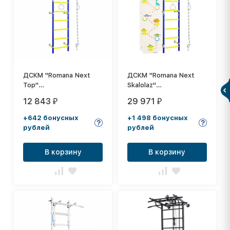
ДСКМ "Romana Next
ДСКМ "Romana Next
Top"
Skalolaz"
(01.21.8.06.490.03.00-
(01.21.8.06.490.03.00-
12 843
29 971
₽
₽
24) синяя слива
24) синяя слива
+642 бонусных
+1 498 бонусных
рублей
рублей
В корзину
В корзину