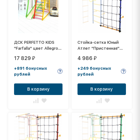
ДСК PERFETTO KIDS
Стойка-сетка Юный
"Farfalla" цвет Allegrо
Атлет "Пристенная"
PS-211
синий
17 829
4 986
₽
₽
+891 бонусных
+249 бонусных
рублей
рублей
В корзину
В корзину