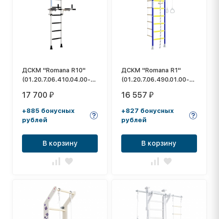
ДСКМ "Romana R10"
ДСКМ "Romana R1"
(01.20.7.06.410.04.00-
(01.20.7.06.490.01.00-
02) белый антик/
08) синяя слива
17 700
16 557
₽
₽
золото
+885 бонусных
+827 бонусных
рублей
рублей
В корзину
В корзину