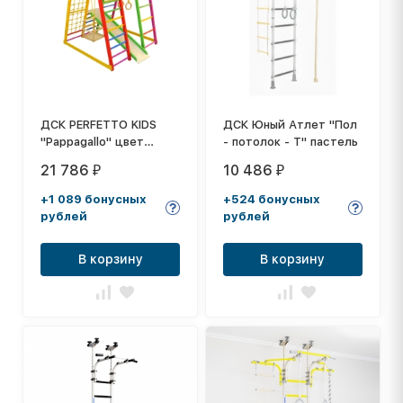
ДСК PERFETTO KIDS
ДСК Юный Атлет "Пол
"Pappagallo" цвет
- потолок - Т" пастель
Allegrо PS-231
21 786
10 486
₽
₽
+1 089 бонусных
+524 бонусных
рублей
рублей
В корзину
В корзину