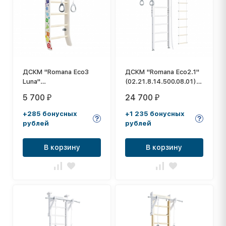
ДСКМ "Romana Eco3
ДСКМ "Romana Eco2.1"
Luna"
(02.21.8.14.500.08.01)
(03.21.6.04.425.00)
белый
5 700
24 700
₽
₽
кремовый
+285 бонусных
+1 235 бонусных
рублей
рублей
В корзину
В корзину