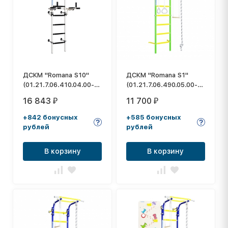
ДСКМ "Romana S10"
ДСКМ "Romana S1"
(01.21.7.06.410.04.00-
(01.21.7.06.490.05.00-
02) белый антик/
13) зелёное яблоко
16 843
11 700
₽
₽
золото
+842 бонусных
+585 бонусных
рублей
рублей
В корзину
В корзину