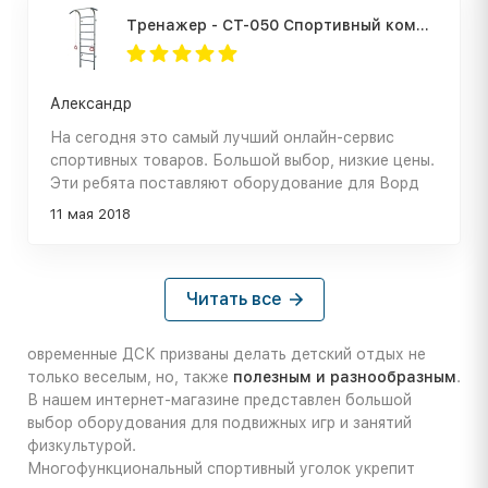
Тренажер - СТ-050 Спортивный комплекс Атлет-2
Александр
На сегодня это самый лучший онлайн-сервис
спортивных товаров. Большой выбор, низкие цены.
Эти ребята поставляют оборудование для Ворд
Класс, Алекс Фитнесс и других фитнес-залов по
11 мая 2018
МСК. У них свой завод в Москве, где варят
турники. Если не хотите переплачивать, если
заинтересованы в покупке реально качественного
оборудования, а не китайского г из вонючей
Читать все
пластмассы, вам сюда.
овременные ДСК призваны делать детский отдых не
только веселым, но, также
полезным и разнообразным
.
В нашем интернет-магазине представлен большой
выбор оборудования для подвижных игр и занятий
физкультурой.
Многофункциональный спортивный уголок укрепит