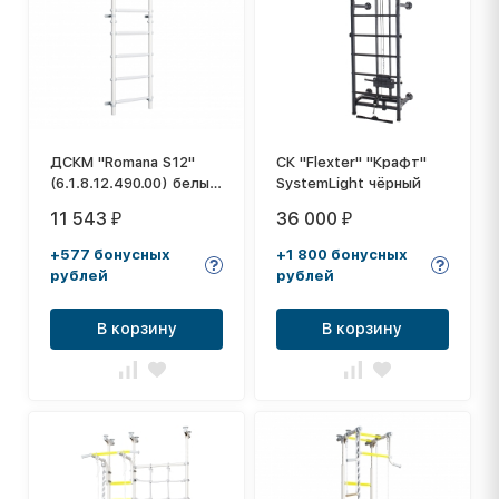
ДСКМ "Romana S12"
СК "Flexter" "Крафт"
(6.1.8.12.490.00) белый
SystemLight чёрный
прованс
11 543
36 000
₽
₽
+577 бонусных
+1 800 бонусных
рублей
рублей
В корзину
В корзину