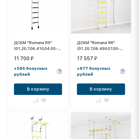
ДСКМ "Romana R9"
ДСКМ "Romana R6"
(01.20.7.06.410.04.00-
(01.20.7.06.490.07.00-
01) белый антик/
14) белый прованс
11 700
17 557
₽
₽
золото
+585 бонусных
+877 бонусных
рублей
рублей
В корзину
В корзину