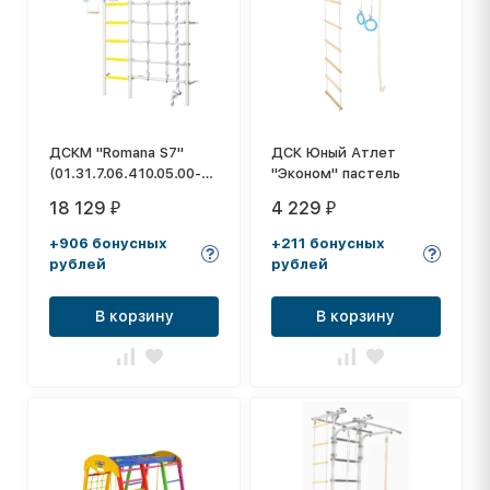
ДСКМ "Romana S7"
ДСК Юный Атлет
(01.31.7.06.410.05.00-
"Эконом" пастель
68) белый прованс
18 129
4 229
₽
₽
+906 бонусных
+211 бонусных
рублей
рублей
В корзину
В корзину