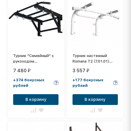
Турник "Семейный" с
Турник настенный
рукоходом
Romana T2 (7.01.01)
(металлические
белый прованс
7 480
3 557
₽
₽
перекладины)
+374 бонусных
+177 бонусных
рублей
рублей
В корзину
В корзину