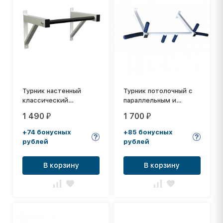
Турник настенный
Турник потолочный с
классический
параллельным и
EffectSport ТН-КБ
широким хватом
1 490
1 700
₽
₽
белый
белый
+74 бонусных
+85 бонусных
рублей
рублей
В корзину
В корзину