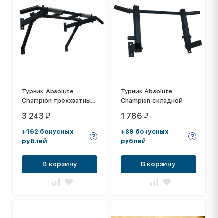
Турник Absolute
Турник Absolute
Champion трёххватный
Champion складной
к стене
3 243
1 786
₽
₽
+162 бонусных
+89 бонусных
рублей
рублей
В корзину
В корзину