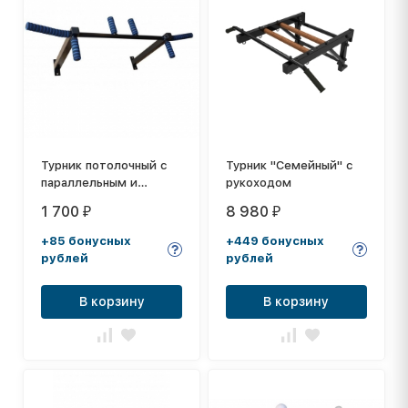
Турник потолочный с
Турник "Семейный" с
параллельным и
рукоходом
широким хватом
1 700
8 980
₽
₽
черный
+85 бонусных
+449 бонусных
рублей
рублей
В корзину
В корзину