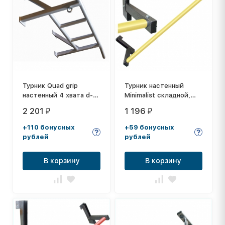
Турник Quad grip
Турник настенный
настенный 4 хвата d-
Minimalist складной,
32мм цвет серый
полимерныое
2 201
1 196
₽
₽
антискользящее
покрытие Желтое
+110 бонусных
+59 бонусных
рублей
рублей
В корзину
В корзину