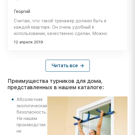
Георгий
Считаю, что такой тренажер должен быть в
каждой квартире. Он очень удобный в
использовании, качественно сделан. Можно
эффективно работать с собственным весом,
12 апреля 2019
улучшать осанку, укреплять все группы мышц. Есть
кольца для крепления подвесных элементов. Мы
закрепили гимнастические кольца, в планах
приобрести еще боксерскую грушу. При
Читать все
необходимости турник можно разобрать на
составные элементы. Монтируется очень легко.
Преимущества турников для дома,
представленных в нашем каталоге:
Абсолютная
экологическая
безопасность.
На нашем
производстве
не