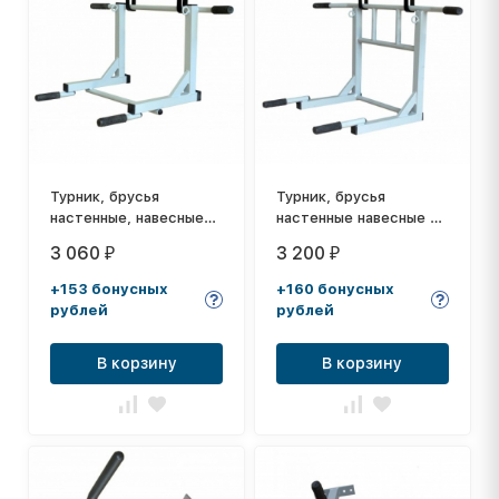
Турник, брусья
Турник, брусья
настенные, навесные
настенные навесные с
AL-034
параллельным хватом
3 060
3 200
₽
₽
AL-035
+153 бонусных
+160 бонусных
рублей
рублей
В корзину
В корзину