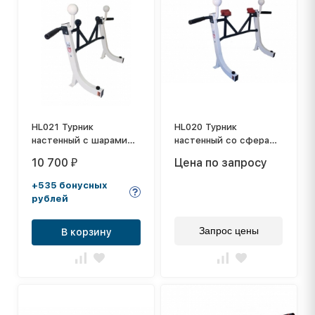
HL021 Турник
HL020 Турник
настенный с шарами
настенный со сферами
от V-Sport
и зацепами от V-Sport
10 700
Цена по запросу
₽
+535 бонусных
рублей
Запрос цены
В корзину