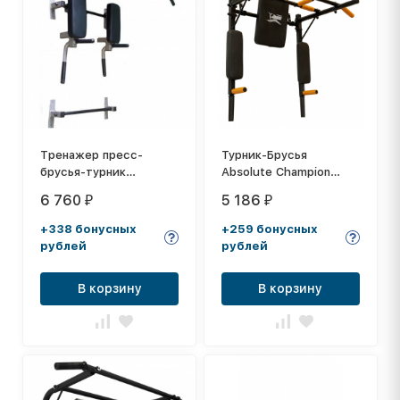
Тренажер пресс-
Турник-Брусья
брусья-турник
Absolute Champion
настенный AL-006
Железное тело
6 760
5 186
₽
₽
+338 бонусных
+259 бонусных
рублей
рублей
В корзину
В корзину