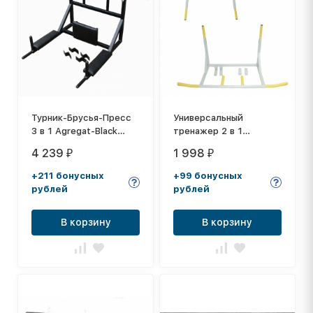
Турник-Брусья-Пресс
Универсальный
3 в 1 Agregat-Black
тренажер 2 в 1
универсальный
Перевертыш - турник,
4 239
1 998
₽
₽
(чёрный)
брусья, перекидной,
настенный
+211 бонусных
+99 бонусных
рублей
рублей
В корзину
В корзину