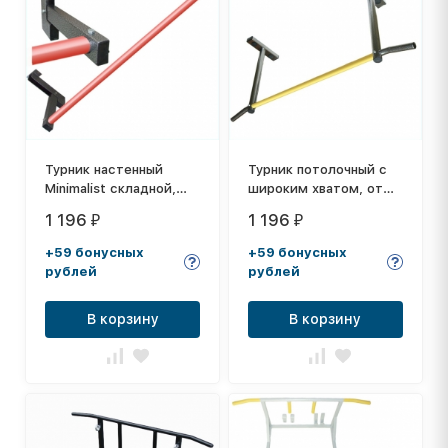
Турник настенный
Турник потолочный с
Minimalist складной,
широким хватом, от
полимерныое
перекладины до
1 196
1 196
₽
₽
антискользящее
потолка 73 см, цвет
покрытие Красное
перекладины Желтый
+59 бонусных
+59 бонусных
рублей
рублей
В корзину
В корзину