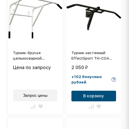
Турник-брусья
Турник настенный
цельносварной
EffectSport ТН-СОА
Effectsport ТН-ТБКБ
(три хвата с опорой,
Цена по запросу
2 050
₽
(на крюках, белый)
антик-серебро)
+102 бонусных
рублей
Запрос цены
В корзину