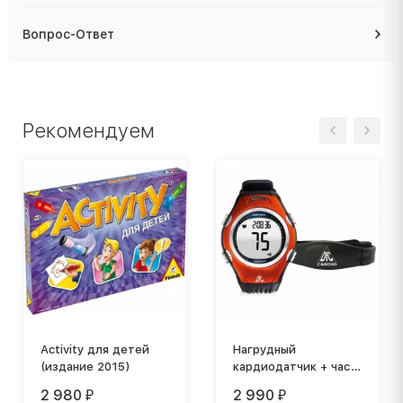
Вопрос-Ответ
Рекомендуем
Activity для детей
Нагрудный
(издание 2015)
кардиодатчик + часы
- монитор DFC W117
2 980
2 990
₽
₽
(комплект)