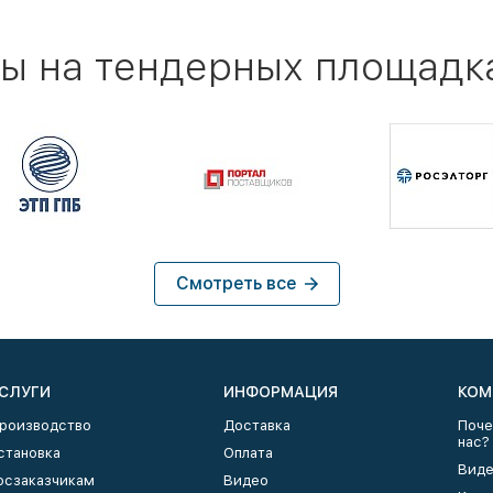
ы на тендерных площадк
Смотреть все
СЛУГИ
ИНФОРМАЦИЯ
КОМ
роизводство
Доставка
Поче
нас?
становка
Оплата
Виде
осзаказчикам
Видео