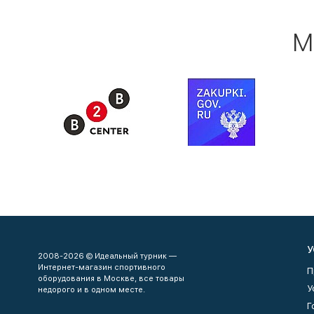
М
У
2008-2026 © Идеальный турник —
Интернет-магазин спортивного
П
оборудования в Москве, все товары
У
недорого и в одном месте.
Г