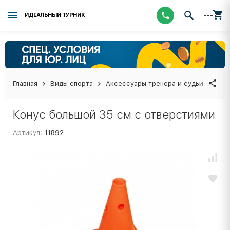
---
ИДЕАЛЬНЫЙ ТУРНИК
Главная
Виды спорта
Аксессуары тренера и судьи
Кон
Конус большой 35 см с отверстиями
Артикул:
11892