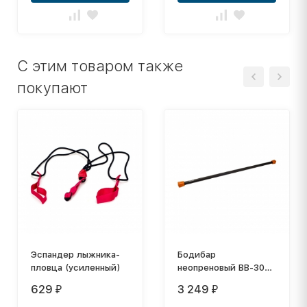
C этим товаром также
покупают
Эспандер лыжника-
Бодибар
пловца (усиленный)
неопреновый BB-301
4 кг, оранжевый
629
3 249
₽
₽