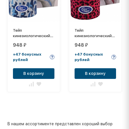
Тейп
Тейп
кинезиологический
кинезиологический
CureTape Art Camo, 5
CureTape Art Leopard,
948
948
₽
₽
см x 5 м, арт.
5 см x 5 м, арт.
164002, бело-сине-
163210, красно-
+47 бонусных
+47 бонусных
голубой
черный
рублей
рублей
В корзину
В корзину
В нашем ассортименте представлен хороший выбор