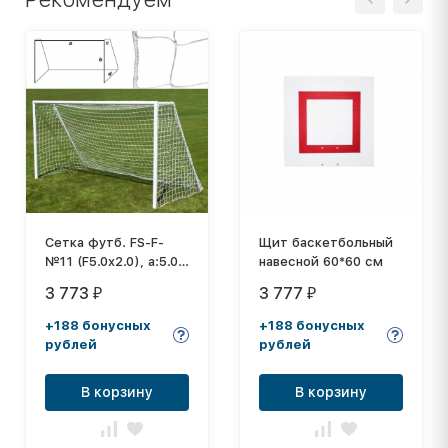
Сетка футб. FS-F-
Щит баскетбольный
№11 (F5.0x2.0), a:5.0
навесной 60*60 см
b:2.0 c:0.8 d:1.2м,
3 773
3 777
₽
₽
нить 3,5 мм ПП, яч.
10*10см, белая
+188 бонусных
+188 бонусных
рублей
рублей
В корзину
В корзину