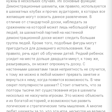
нужны в нескольких случаях. Их основные функции:
Демонстрационные шахматы, как правило, используются
в шахматных клубах и прочих аудиториях, в которых все
желающие могут освоить данное развлечение. В
отличие от стандартной доски, наблюдать за
сражением на которой может лишь небольшой круг
людей, за шахматной партией на настенной
демонстрационной доске может следить большая
группа людей. Кроме того, подобные фигуры могут
пригодиться для домашнего использования. Как
правило, речь идет об обучении детей. Редкий ребенок
усидит на месте дольше двадцати минут, к тому же,
разыгравшись, он может опрокинуть доску. С
настенными шахматами такая неприятность не случится,
к тому же можно в любой момент прервать занятие и
вернуться к нему, когда появится возможность. В чем
секрет популярности шахмат? Стоит отметить, что за
полторы тысячи лет существования игра в шахматы
нисколько не наскучила игрокам. Это можно объяснить
и их богатой историей, и возможностью развить
логические и стратегические типы мышления. А многие
любят шахматы за то, что эта игра, несмотря на великое