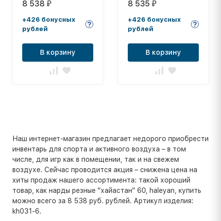
8 538
8 535
₽
₽
м
+426 бонусных
+426 бонусных
рублей
рублей
В корзину
В корзину
Наш интернет-магазин предлагает недорого приобрести
инвентарь для спорта и активного воздуха – в том
числе, для игр как в помещении, так и на свежем
воздухе. Сейчас проводится акция – снижена цена на
хиты продаж нашего ассортимента: такой хороший
товар, как нарды резные "хайастан" 60, haleyan, купить
можно всего за 8 538 руб. рублей. Артикул изделия:
kh031-6.