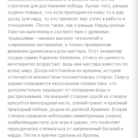
стратегия для достижения победы. Кроме того, раньше
ходило поверье, что если преподнести кому-то в дар
доску для нард, то это принесет ему успех в работе и
отношениях. Почти также, как и раньше Нарды резные
Хаястан выполнены в соответствии с древними
традициями – никаких высоких технологий и
современных материалов, а только проверенная
временем древесина и руки мастера. Этот экземпляр
создан самим Кареном Халеяном, отчего их ценность
многократно возрастает, ведь имя мастера известно по
всему миру. Доска изготовлена из орешины, которая
отличается множеством положительных сторон: Сверху
дерево покрывается несколькими слоями лака, что
дополнительно защищает от попадания воды и
растрескивания. На внешней стороне одной из створок
красуется виноградная кисть, спелый гранат и красивый
природный пейзаж, родом из далекой Армении. Вторая
створка украшена небольшим симметричным узором,
окаймляющим поле для игры в шашки, что позволяет
периодически отвлекаться от напряженный баталий в
нарды. Петли и крючки сделаны из бронзы,