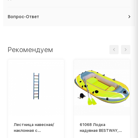
Вопрос-Ответ
Рекомендуем
Лестница навесная/
61068 Лодка
наклонная с
надувная BESTWAY,
крючками, длина 2,28
255*127см