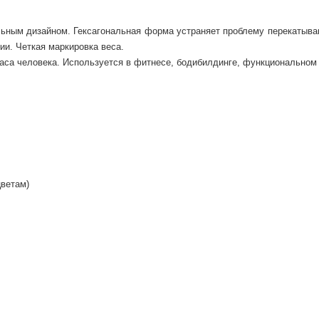
ельным дизайном. Гексагональная форма устраняет проблему перекатыван
и. Четкая маркировка веса.
са человека. Используется в фитнесе, бодибилдинге, функциональном тр
цветам)