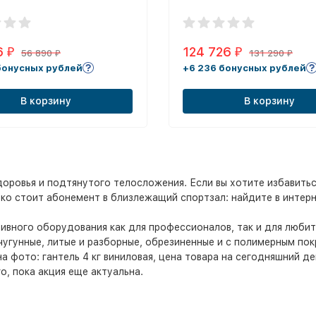
6
124 726
₽
₽
56 890
131 290
₽
₽
бонусных рублей
+6 236 бонусных рублей
В корзину
В корзину
здоровья и подтянутого телосложения. Если вы хотите избавить
ько стоит абонемент в близлежащий спортзал: найдите в интерн
вного оборудования как для профессионалов, так и для любите
угунные, литые и разборные, обрезиненные и с полимерным пок
фото: гантель 4 кг виниловая, цена товара на сегодняшний ден
, пока акция еще актуальна.