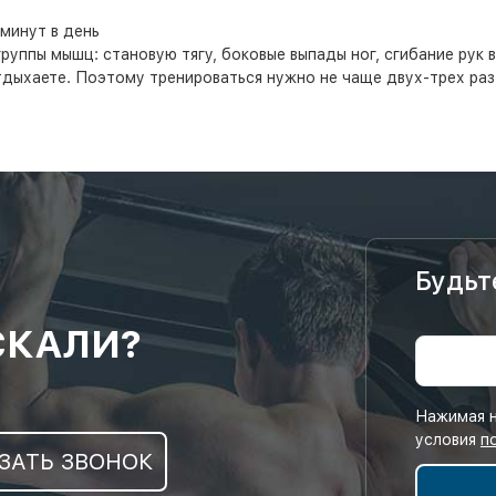
 минут в день
уппы мышц: становую тягу, боковые выпады ног, сгибание рук в 
отдыхаете. Поэтому тренироваться нужно не чаще двух-трех раз
Будьт
СКАЛИ?
Нажимая н
условия
п
ЗАТЬ ЗВОНОК