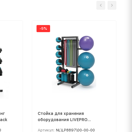
-5%
анг
Стойка для хранения
Rack
оборудования LIVEPRO
Combination Shelf
0
Артикул:
NL\LP8897\00-00-00