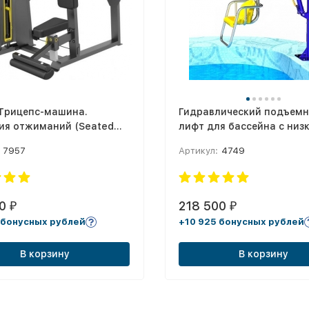
 Трицепс-машина.
Гидравлический подъемн
ия отжиманий (Seated
лифт для бассейна с низ
ек 109 кг.
высоким бортом
7957
Артикул:
4749
20
218 500
₽
₽
 бонусных рублей
+10 925 бонусных рублей
В корзину
В корзину