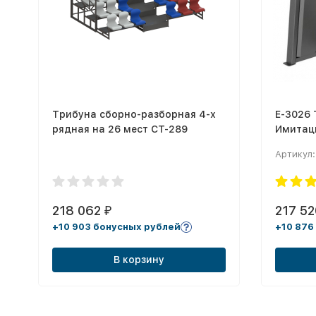
Трибуна сборно-разборная 4-х
E-3026
рядная на 26 мест СТ-289
Имитац
Dip). Ст
Артикул:
218 062
217 5
₽
+10 903 бонусных рублей
+10 876
В корзину