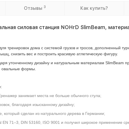
3
Отзывы
Как купить?
ьная силовая станция NOHrD SlimBeam, материа
я тренировок дома с системой грузов и тросов, дополненный тур
ышц, снизить вес и построить красивую атлетическую фигуру.
даря утонченному дизайну и натуральным материалам SlimBeam пр
е овальные формы.
:
ренажер занимает места не больше обычного стула;
ровок, благодаря изысканному дизайну;
, который сделан из натурального дерева в Германии;
N EN 71–3, DIN 53160, ISO 9001 и получил широкое применение ср