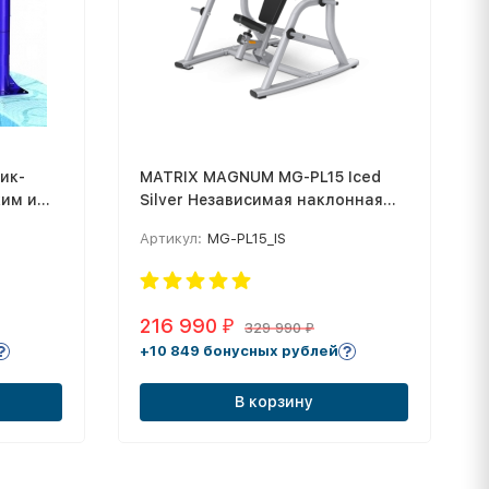
ик-
MATRIX MAGNUM MG-PL15 Iced
ким и
Silver Независимая наклонная
скамья для жима
Артикул:
MG-PL15_IS
216 990
₽
329 990
₽
+10 849 бонусных рублей
В корзину