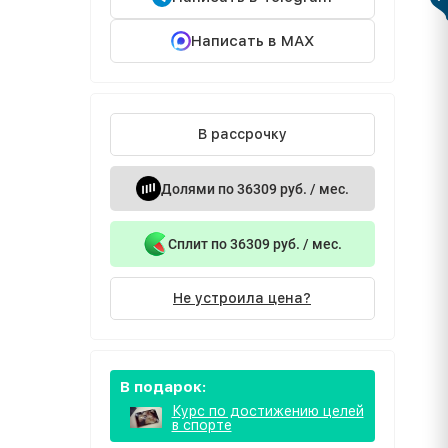
Написать в MAX
В рассрочку
Долями по 36309 руб. / мес.
Сплит по 36309 руб. / мес.
Не устроила цена?
В подарок:
Курс по достижению целей
в спорте