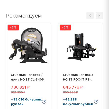
Рекомендуем
-5%
-5%
Сгибание ног стоя /
Сгибание ног лежа
лежа HOIST CL-3408
HOIST ROC-IT RS-
1408
780 321
845 776
₽
₽
821 390
890 290
₽
₽
+39 016 бонусных
+42 288
рублей
бонусных рублей